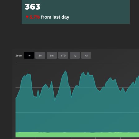
363
▼6.7%
from last day
Zoom
1w
3m
6m
YTD
1y
All