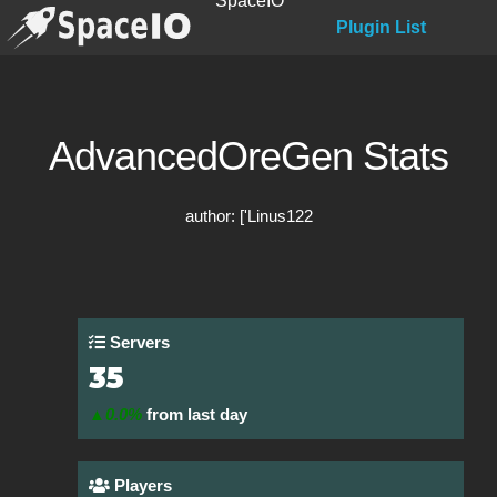
SpaceIO
Plugin List
AdvancedOreGen Stats
author: ['Linus122
Servers
35
▲0.0%
from last day
Players