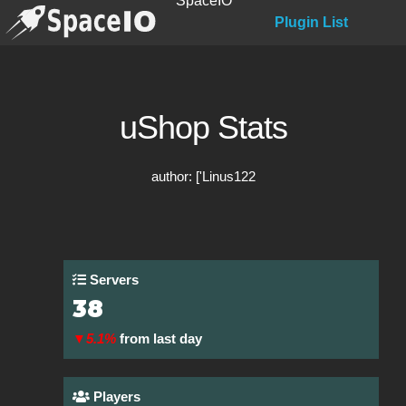
SpaceIO
Plugin List
uShop Stats
author: ['Linus122
Servers
38
▼5.1%
from last day
Players