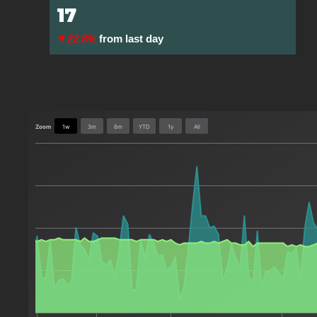
17
▼22.8%
from last day
Zoom
1w
3m
6m
YTD
1y
All